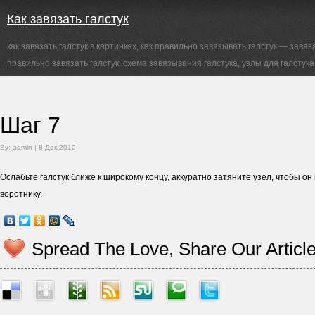
Как завязать галстук
как завязать галстук в картинках, как правильно завязывать галстук — завяз
правильно завязать галстук, схема завязывания галстука, узлы для галстука
Шаг 7
By: admin | 8 Дек 2010
Ослабьте галстук ближе к широкому концу, аккуратно затяните узел, чтобы о
воротнику.
Spread The Love, Share Our Articl