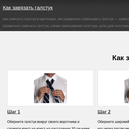
Как завязать галстук
как завязать галстук в картинках, как правильно завязывать галстук — завяз
правильно завязать галстук, схема завязывания галстука, узлы для галстука
Как 
Шаг 1
Шаг 2
Оберните галстук вокруг своего воротника и
Оберните широкий 
сложите крест на крест на расстоянии 30 см ниже
его через петлю м